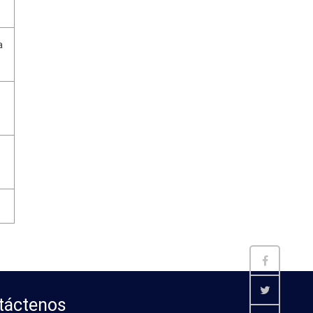
a
táctenos