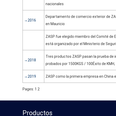
nacionales
Departamento de comercio exterior de ZAS
→2016
en Mauricio
ZASP fue elegido miembro del Comité de Es
está organizado por el Ministerio de Segur
Tres productos ZASP pasan la prueba de i
→2018
probados por 1500KGS / 100Éxito de KMH,
→2019
ZASP como la primera empresa en China en
Pages
:
1
2
Productos