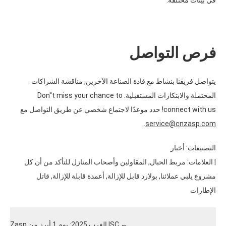
فرص التواصل
يتواصل فريقنا بنشاط مع قادة الصناعة الآخرين, مناقشة الشراكات
المحتملة والابتكارات المستقبلية.
Don''t miss your chance to
connect with us
! حدد موعدًا لاجتماع شخصي عن طريق التواصل مع
.
service@cnzasp.com
التصنيفات:
أخبار
| العلامات:
مربط الحبال
,
المقاولين وأصحاب المنازل للتأكد من أن كل
مشروع يلبي عملائنا
,
بولارد قابل للإزالة
,
أعمدة قابلة للإزالة
,
قاتل
الإطارات
←
ISC الغرب 2025: يوم 1 أبرز من Zasp