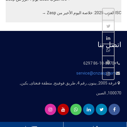
ISC الغرب 2025: خلاصة اليوم الأخير من Zasp
→
اتصل بنا
+86-10-8370 6297
service@cnzasp.com
غرفة 2005, يبنون, رقم 4, طريق فوفينج, منطقة فنغتاى, بكين,
100070, الصين