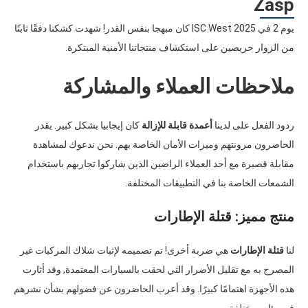
Zasp
يوم 2 في ISC West 2025 كان مبهجا بنفس القدر! شهدت كشكنا دفقًا ثابتًا
من الزوار حريصين على استكشاف منتجاتنا الأمنية المبتكرة.
ملاحظات العملاء والمشاركة
ردود الفعل على لدينا
أعمدة قابلة للإزالة
كان إيجابيا بشكل كبير. يقدر
الحاضرون مرونتهم وميزات الأمان الخاصة بهم. نحن ندعوك لمشاهدة
مقابلة قصيرة مع أحد العملاء الراضين الذين شاركوا تجاربهم باستخدام
الشمعات الخاصة بنا في التطبيقات المختلفة.
منتج مميز: قتلة الإطارات
لنا
قتلة الإطارات
هي ضربة أخرى! تم تصميمه لإثبات شلاك المركبات غير
المصرح به مع تقليل الأضرار التي لحقت بالسيارات المعتمدة, وقد أثارت
هذه الأجهزة اهتمامًا كبيرًا. وقد أعرب الحاضرون عن فضولهم بشأن نشرهم
في بيئات مختلفة.