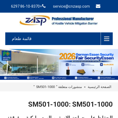
+86-10-8370 6297
service@cnzasp.com
قائمة طعام
الصفحة الرئيسية
»
منشورات متعلقة "
SM501-1000
"
SM501-1000:
SM501-1000
الحفاظ على حواجز الإسفين الهيدروليكية موثوقة: