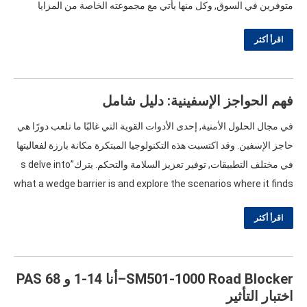
متوفرين في السوق, وكل منها يأتي مع مجموعته الخاصة من المزايا
والعيوب. سيساعدك فهم إيجابيات وسلبيات الحواجز الهيدروليكية مقابل
اقرأ أكثر
الحواجز الكهربائية…
فهم الحواجز الإسفينية: دليل شامل
في مجال الحلول الأمنية, إحدى الأدوات القوية التي غالبًا ما تلعب دورًا هي
حاجز الإسفين. وقد اكتسبت هذه التكنولوجيا المبتكرة مكانة بارزة لفعاليتها
في مختلف التطبيقات, توفير تعزيز السلامة والتحكم. يترك”
s delve into
what a wedge barrier is and explore the scenarios where it finds
optimal use
. تحديد الحواجز الإسفينية الحواجز الإسفينية متخصصة…
اقرأ أكثر
SM501-1000 Road Blocker
–أنا 14-1 و PAS 68
اختبار التأثير