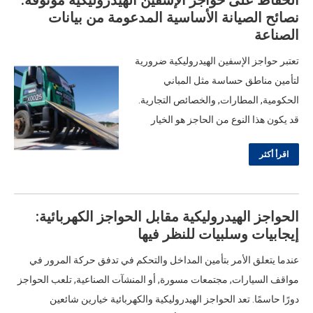
نصائح الصيانة الأساسية المدعومة من بيانات
الصناعة
تعتبر حواجز الإسفين الهيدروليكية ضرورية
لتأمين مناطق حساسة مثل المباني
الحكومية, المطارات, والخصائص التجارية.
قد يكون هذا النوع من الحاجز هو الخيار
الأسهل والأكثر فعالية من حيث التكلفة,
اقرأ أكثر
تعتمد موثوقيتها اعتمادًا كبيرًا على الصيانة
المناسبة. تشير الدراسات إلى ذلك 70% من
عطلات الحاجز تنبع من مشكلات الصيانة
الحواجز الهيدروليكية مقابل الحواجز الكهربائية:
التي تم تجاهلها - مما يسبب مخاطر التوقف
إيجابيات وسلبيات للنظر فيها
المكلفة والأمن. لفرق الصيانة المكلفة
بالحفاظ على هذه الأنظمة تعمل, فهم
عندما يتعلق الأمر بتأمين المداخل والتحكم في تدفق حركة المرور في
العوامل الرئيسية…
مواقف السيارات, مجتمعات مسورة, أو المنشآت الصناعية, تلعب الحواجز
دورًا حاسمًا. تعد الحواجز الهيدروليكية والكهربائية خيارين شائعين