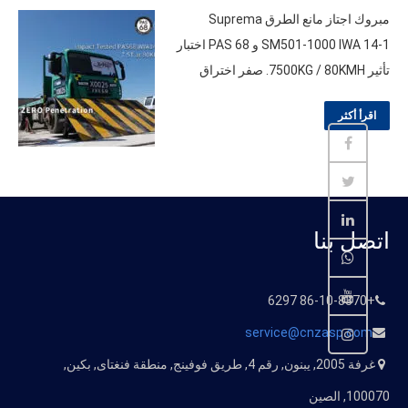
مبروك اجتاز مانع الطرق Suprema
SM501-1000 IWA 14-1 و PAS 68 اختبار
تأثير 7500KG / 80KMH. صفر اختراق
اقرأ أكثر
اتصل بنا
+86-10-8370 6297
service@cnzasp.com
غرفة 2005, يبنون, رقم 4, طريق فوفينج, منطقة فنغتاى, بكين,
100070, الصين