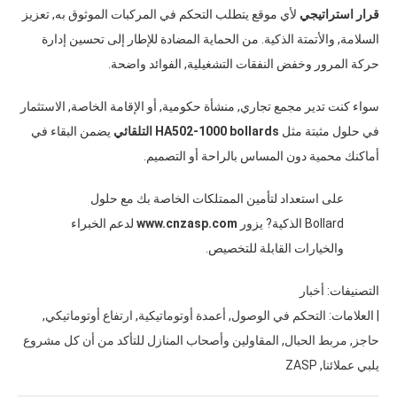
قرار استراتيجي
لأي موقع يتطلب التحكم في المركبات الموثوق به
,
تعزيز
السلامة
,
والأتمتة الذكية
.
من الحماية المضادة للإطار إلى تحسين إدارة
حركة المرور وخفض النفقات التشغيلية
,
الفوائد واضحة
.
سواء كنت تدير مجمع تجاري
,
منشأة حكومية
,
أو الإقامة الخاصة
,
الاستثمار
في حلول مثبتة مثل
HA502-1000 bollards التلقائي
يضمن البقاء في
أماكنك محمية دون المساس بالراحة أو التصميم
.
على استعداد لتأمين الممتلكات الخاصة بك مع حلول
Bollard الذكية
?
يزور
www.cnzasp.com
لدعم الخبراء
والخيارات القابلة للتخصيص
.
التصنيفات
:
أخبار
|
العلامات
:
التحكم في الوصول
,
أعمدة أوتوماتيكية
,
ارتفاع أوتوماتيكي
,
حاجز
,
مربط الحبال
,
المقاولين وأصحاب المنازل للتأكد من أن كل مشروع
يلبي عملائنا
,
ZASP