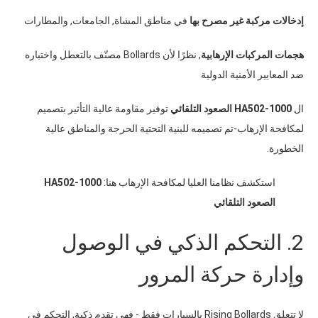
إدخالات مركبة غير مصرح بها
في مناطق المشاة
,
الجامعات
,
والمطارات
هجمات المركبات الإرهابية
,
نظرًا لأن Bollards مصنّف بالتعطل واختباره
ضد المعايير الأمنية الدولية
ال
HA502-1000 الصعود التلقائي
توفير مقاومة عالية التأثير بتصميم
لمكافحة الإرهاب-تم تصميمه للبنية التحتية الحرجة والمناطق عالية
الخطورة
.
استكشف نظامنا العليا لمكافحة الإرهاب هنا
:
HA502-1000
الصعود التلقائي
2.
التحكم الذكي في الوصول
وإدارة حركة المرور
لا تتعلق Rising Bollards بالسيارات فقط
-
فهي تقدم ذكية
,
التحكم في