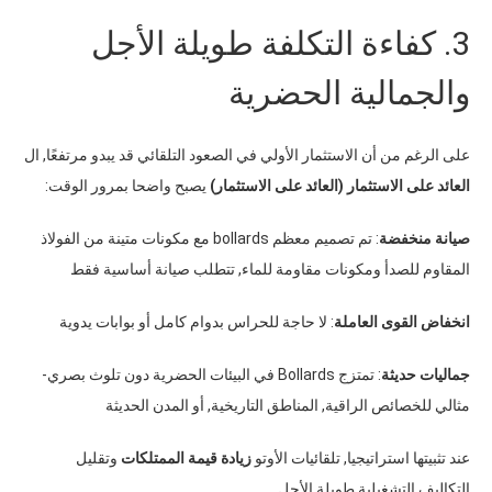
3.
كفاءة التكلفة طويلة الأجل
والجمالية الحضرية
على الرغم من أن الاستثمار الأولي في الصعود التلقائي قد يبدو مرتفعًا
,
ال
العائد على الاستثمار
(
العائد على الاستثمار
)
يصبح واضحا بمرور الوقت
:
صيانة منخفضة
:
تم تصميم معظم bollards مع مكونات متينة من الفولاذ
المقاوم للصدأ ومكونات مقاومة للماء
,
تتطلب صيانة أساسية فقط
انخفاض القوى العاملة
:
لا حاجة للحراس بدوام كامل أو بوابات يدوية
جماليات حديثة
:
تمتزج Bollards في البيئات الحضرية دون تلوث بصري-
مثالي للخصائص الراقية
,
المناطق التاريخية
,
أو المدن الحديثة
عند تثبيتها استراتيجيا
,
تلقائيات الأوتو
زيادة قيمة الممتلكات
وتقليل
التكاليف التشغيلية طويلة الأجل
.