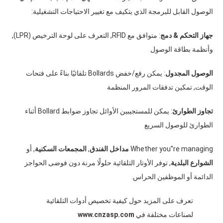
الوصول القابل للبرمجة الذي يتكيف مع تغيير الاحتياجات التشغيلية
:
جهاز التحكم
&
دمج
:
متوافق مع RFID
,
التعرف على لوحة الترخيص
(
LPR
),
وأنظمة بطاقة الوصول
الوصول المجدول
:
يمكن رفع/خفض Bollards تلقائيًا بناءً على فتحات
الوقت
,
تمكين تدفقات المرور المنظمة
تجاوز الطوارئ
:
يمكن للمستجيبين الأوائل تجاوز ضوابط Bollard أثناء
الطوارئ للوصول السريع
Whether you''re managing
مداخل الفندق
,
المجمعات السكنية
,
أو
الشوارع البلدية
,
توفر الأوتار التلقائية حلولًا مرنة دون فوضى الحواجز
الدائمة أو الموظفين الحراس
.
تعرف على المزيد حول كيفية تخصيص أدوات التلقائية
لصناعات مختلفة في
www.cnzasp.com