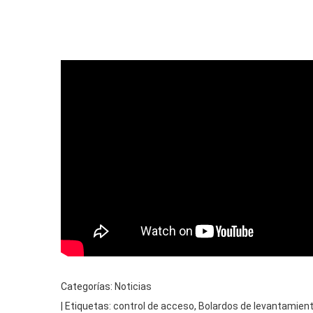
Categorías:
Noticias
| Etiquetas:
control de acceso
,
Bolardos de levantamien