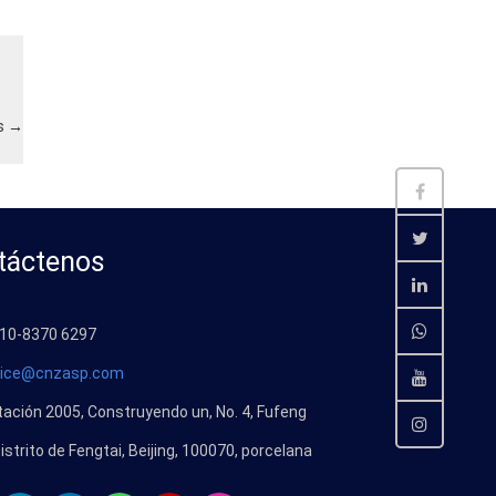
as
→
táctenos
10-8370 6297
vice@cnzasp.com
ación 2005, Construyendo un, No. 4,
Fufeng
Distrito de Fengtai,
Beijing
, 100070, porcelana