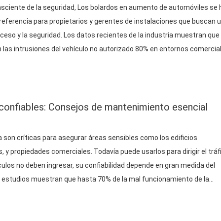
sciente de la seguridad, Los bolardos en aumento de automóviles se 
referencia para propietarios y gerentes de instalaciones que buscan 
acceso y la seguridad. Los datos recientes de la industria muestran que
las intrusiones del vehículo no autorizado 80% en entornos comercia
ón adecuada para su sitio?? Este artículo explora el…
 confiables: Consejos de mantenimiento esencial
a son críticas para asegurar áreas sensibles como los edificios
y propiedades comerciales. Todavía puede usarlos para dirigir el tráf
ulos no deben ingresar, su confiabilidad depende en gran medida del
estudios muestran que hasta 70% de la mal funcionamiento de la
as de mantenimiento pasado por alto, causando riesgos costosos de
a equipos de mantenimiento encargados de mantener estos sistemas
ctores clave…