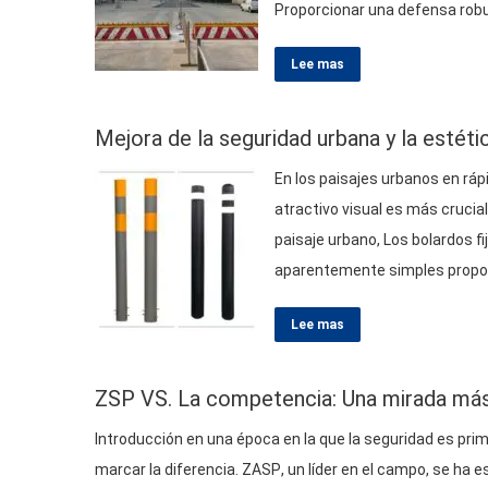
Proporcionar una defensa robus
importancia de las barreras co
Lee mas
tecnología detrás de ellos. Qu
Mejora de la seguridad urbana y la estétic
En los paisajes urbanos en rápi
atractivo visual es más cruci
paisaje urbano, Los bolardos fi
aparentemente simples proporci
Protección de infraestructura,
Lee mas
armoniosamente con el medio
ZSP VS. La competencia: Una mirada más 
Introducción en una época en la que la seguridad es prim
marcar la diferencia.
ZASP
, un líder en el campo, se ha 