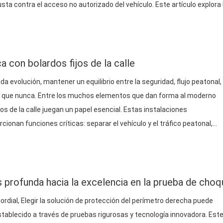
ta contra el acceso no autorizado del vehículo. Este artículo explora 
n calificación de choque, Centrarse en sus aplicaciones, beneficios, Y 
é…
a con bolardos fijos de la calle
da evolución, mantener un equilibrio entre la seguridad, flujo peatonal, 
al que nunca. Entre los muchos elementos que dan forma al moderno
jos de la calle juegan un papel esencial. Estas instalaciones
onan funciones críticas: separar el vehículo y el tráfico peatonal,
 y mejorar la continuidad visual, todo mientras se mezcla
 ambiente….
profunda hacia la excelencia en la prueba de choq
ordial, Elegir la solución de protección del perímetro derecha puede
establecido a través de pruebas rigurosas y tecnología innovadora. Est