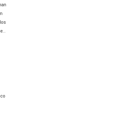
han
un
 los
les
ico