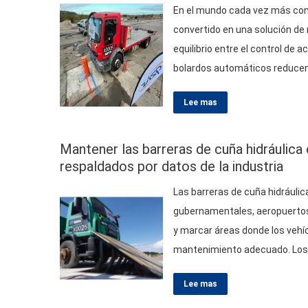
En el mundo cada vez más con
convertido en una solución de 
equilibrio entre el control de 
bolardos automáticos reducen 
y públicos. Pero ¿es la inversi
Lee mas
Mantener las barreras de cuña hidráulica
respaldados por datos de la industria
Las barreras de cuña hidráulic
gubernamentales, aeropuertos, 
y marcar áreas donde los vehíc
mantenimiento adecuado. Los 
barrera provienen de problem
Lee mas
inactividad y seguridad. Par
operativos, Comprender los fa