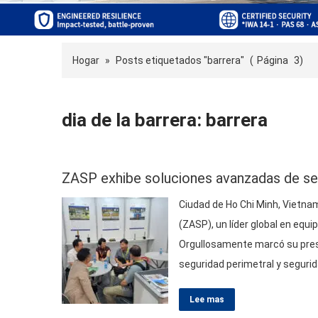
Hogar
»
Posts etiquetados "barrera"
(
Página
3)
dia de la barrera: barrera
ZASP exhibe soluciones avanzadas de se
Ciudad de Ho Chi Minh, Vietna
(
ZASP
), un líder global en equ
Orgullosamente marcó su pres
seguridad perimetral y segurid
y Convenciones de Saigon (Se
Lee mas