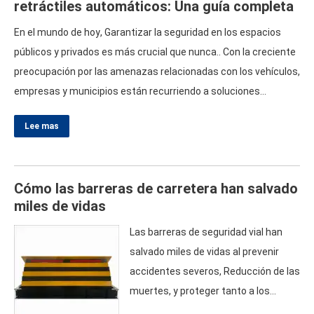
retráctiles automáticos
:
Una guía completa
autorizados puedan entrar en zonas
sensibles.
.
Este artículo explora los
En el mundo de hoy
,
Garantizar la seguridad en los espacios
diversos aspectos de los sistemas
públicos y privados es más crucial que nunca.
.
Con la creciente
de bolardos automáticos.
,
bolardos
preocupación por las amenazas relacionadas con los vehículos
,
hidráulicos retráctiles
,
y sistemas de
empresas y municipios están recurriendo a soluciones
control de acceso de vehículos
,…
avanzadas como bolardos retráctiles automáticos
.
Estas
Lee mas
barreras innovadoras están diseñadas para proporcionar una
protección eficaz manteniendo al mismo tiempo la facilidad de
acceso.
.
Este artículo profundiza en los distintos tipos de
Cómo las barreras de carretera han salvado
bolardos.,
…
miles de vidas
Las barreras de seguridad vial han
salvado miles de vidas al prevenir
accidentes severos
,
Reducción de las
muertes
,
y proteger tanto a los
conductores como a los peatones
.