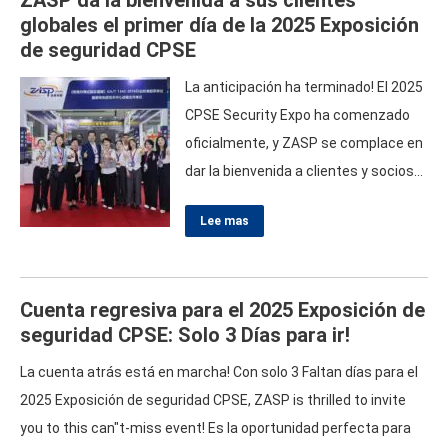
globales el primer día de la
2025
Exposición
de seguridad CPSE
La anticipación ha terminado
!
El
2025
CPSE Security Expo ha comenzado
oficialmente
,
y ZASP se complace en
dar la bienvenida a clientes y socios
de todo el mundo a nuestro stand en
Lee mas
la Convención de Shenzhen
. &
Centro
de Exposiciones
.
El primer día ha sido
un torbellino de interacciones
Cuenta regresiva para el
2025
Exposición de
apasionantes y debates
seguridad CPSE
:
Solo
3
Días para ir
!
interesantes.
,
mostrando nuestro
compromiso con soluciones de
La cuenta atrás está en marcha
!
Con solo
3
Faltan días para el
seguridad innovadoras
.
Una cálida
2025
Exposición de seguridad CPSE
,
ZASP is thrilled to invite
bienvenida como
…
you to this can"t-miss event
!
Es la oportunidad perfecta para