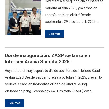
Hoy marca el segundo día de Intersec
hoy
…
Saudita Arabia
2025,
y la emoción
todavía está en el aire
!
Desde
septiembre
29
a octubre
1, 2025,
Estamos encantados de mostrar
Lee mas
nuestras soluciones de seguridad de
vanguardia en el stand 3-C46
.
Esto es
lo que el día dos tiene reservado para
Día de inauguración
:
ZASP se lanza en
ti
!
Talleres y paneles interesantes
Intersec Arabia Saudita
2025!
mientras nos sumergimos en el
segundo día
,
asistentes
…
Hoy marca el muy esperado día de apertura de Intersec Saudi
Arabia
2025!
Desde septiembre
29
a octubre
1, 2025,
El evento
se lleva a cabo en la vibrante ciudad de Riad
,
y Beijing
Zhuoaooshipeng Technology Co.
,
Limitado
. (
ZASP
)
está
emocionado de darle la bienvenida a nuestro stand
, 3-
C46
.
Aquí
Lee mas
hay una idea de lo que hemos planeado para este notable día
!