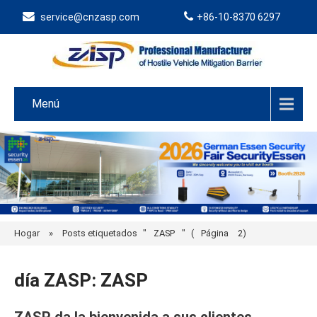
service@cnzasp.com
+86-10-8370 6297
Menú
Hogar
»
Posts etiquetados
"
ZASP
"
(
Página
2)
día ZASP
:
ZASP
ZASP da la bienvenida a sus clientes