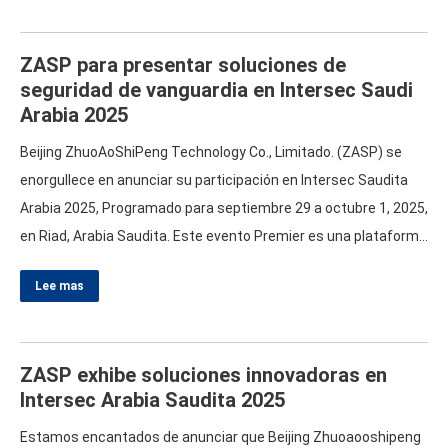
A
…
ZASP para presentar soluciones de
seguridad de vanguardia en Intersec Saudi
Arabia
2025
Beijing ZhuoAoShiPeng Technology Co
.
,
Limitado
. (
ZASP
)
se
enorgullece en anunciar su participación en Intersec Saudita
Arabia
2025,
Programado para septiembre
29
a octubre
1, 2025,
en Riad
,
Arabia Saudita
.
Este evento Premier es una plataforma
importante para exhibir soluciones de seguridad innovadoras
,
y
Lee mas
te invitamos a visitarnos en el stand 3-C46
.
Elevar los
estándares de seguridad en ZASP
,
Entendemos lo crítico
…
ZASP exhibe soluciones innovadoras en
Intersec Arabia Saudita
2025
Estamos encantados de anunciar que Beijing Zhuoaooshipeng