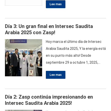
Lee mas
Los estudios de la Organización
Mundial de la Salud muestran que los
accidentes de tránsito causan más
Día
3:
Un gran final en Intersec Saudita
que
1.19
millones de muertes cada
Arabia
2025
con Zasp
!
año
,
pero infraestructura efectiva
,
incluyendo barreras
,
puede reducir las
Hoy marca el último día de Intersec
muertes hasta
30%.
Estas barreras
Arabia Saudita
2025,
Y la energía está
redirigen vehículos
,
absorber la
en su punto más alto
!
Desde
energía de impacto
,
y
…
septiembre
29
a octubre
1, 2025,
Zasp se complace en mostrar
Lee mas
nuestras innovadoras soluciones de
seguridad en Booth 3-C46
.
Esto es lo
que puede esperar en este
Día
2:
Zasp continúa impresionando en
emocionante día pasado
!
Celebrando
Intersec Saudita Arabia
2025!
innovaciones en seguridad mientras
envolvemos este increíble evento
,