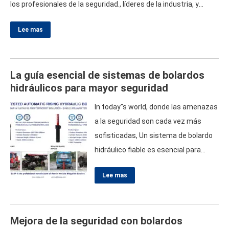
los profesionales de la seguridad.
,
líderes de la industria
,
y
entusiastas de la tecnología para explorar los últimos avances
Lee mas
en soluciones de seguridad y protección.
.
Detalles del evento
Fecha
: 28
de octubre
– 31
Ubicación
:
Convención de Shenzhen
&
Centro de Exposiciones
,
Stand 7B27 en
…
La guía esencial de sistemas de bolardos
hidráulicos para mayor seguridad
In today"s world
,
donde las amenazas
a la seguridad son cada vez más
sofisticadas
,
Un sistema de bolardo
hidráulico fiable es esencial para
proteger los espacios públicos y
Lee mas
privados.
.
Estos sistemas sirven
como una solución robusta para el
control de acceso de vehículos.
,
Mejora de la seguridad con bolardos
Garantizar que sólo los vehículos