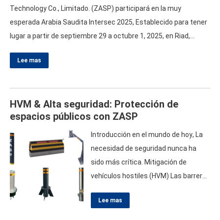
Technology Co.
,
Limitado
. (
ZASP
)
participará en la muy
esperada Arabia Saudita Intersec
2025,
Establecido para tener
lugar a partir de septiembre
29
a octubre
1, 2025,
en Riad
,
Arabia Saudita
.
Únase a nosotros en el stand 3-C46 para
Lee mas
explorar nuestras soluciones de vanguardia en la mitigación de
vehículos hostiles y el equipo de barrera de seguridad de la
carretera
.
Descubre nuestra gama de productos en
…
HVM
&
Alta seguridad
:
Protección de
espacios públicos con ZASP
Introducción en el mundo de hoy
,
La
necesidad de seguridad nunca ha
sido más crítica
.
Mitigación de
vehículos hostiles
(
HVM
)
Las barreras
juegan un papel fundamental en la
Lee mas
protección de los espacios públicos
de las amenazas relacionadas con el