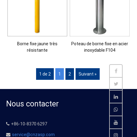
Borne fixe jaune très
Poteau de borne fixe en acier
résistante
inoxydable F104
1 de 2
1
2
Suivant »
Nous contacter
+86-10-8370 6297
service@cnzasp.com