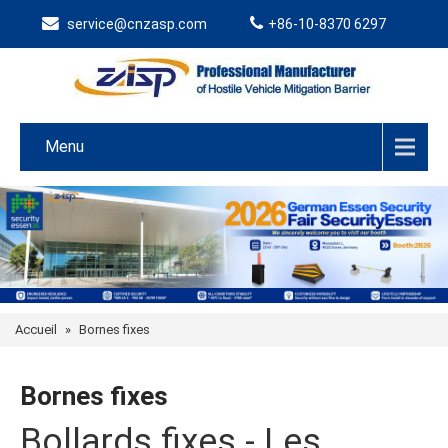
service@cnzasp.com
+86-10-8370 6297
Menu
Accueil
»
Bornes fixes
Bornes fixes
Bollards fixes - Les